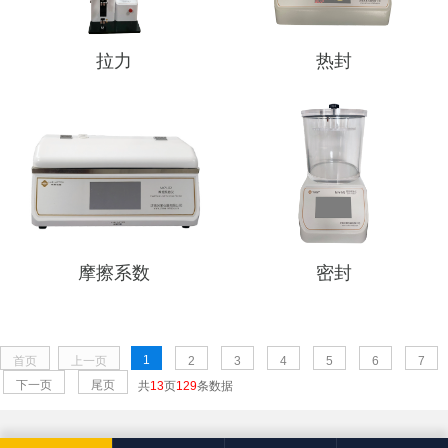
拉力
热封
摩擦系数
密封
1
首页
上一页
2
3
4
5
6
7
下一页
尾页
共
13
页
129
条数据