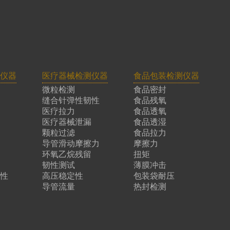
仪器
医疗器械检测仪器
食品包装检测仪器
微粒检测
食品密封
缝合针弹性韧性
食品残氧
医疗拉力
食品透氧
医疗器械泄漏
食品透湿
颗粒过滤
食品拉力
导管滑动摩擦力
摩擦力
环氧乙烷残留
扭矩
韧性测试
薄膜冲击
性
高压稳定性
包装袋耐压
导管流量
热封检测