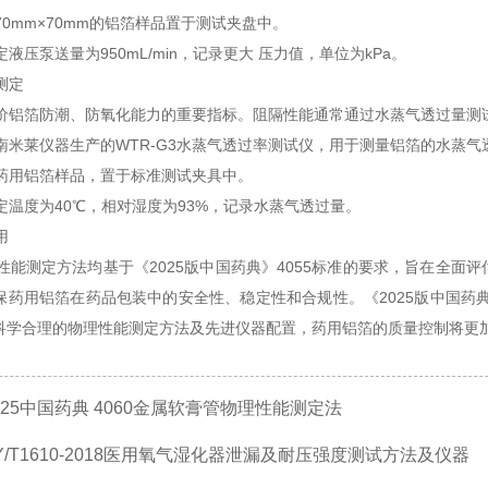
mm×70mm的铝箔样品置于测试夹盘中。
压泵送量为950mL/min，记录更大 压力值，单位为kPa。
测定
铝箔防潮、防氧化能力的重要指标。阻隔性能通常通过水蒸气透过量测
米莱仪器生产的WTR-G3水蒸气透过率测试仪，用于测量铝箔的水蒸气
用铝箔样品，置于标准测试夹具中。
温度为40℃，相对湿度为93%，记录水蒸气透过量。
用
能测定方法均基于《2025版中国药典》4055标准的要求，旨在全面
保药用铝箔在药品包装中的安全性、稳定性和合规性。《2025版中国药典
科学合理的物理性能测定方法及先进仪器配置，药用铝箔的质量控制将更
025中国药典 4060金属软膏管物理性能测定法
Y/T1610-2018医用氧气湿化器泄漏及耐压强度测试方法及仪器