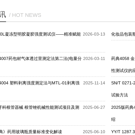
讯
/ HOT NEWS
500L凝冻型明胶凝胶强度测试仪——精准赋能
2026-03-13
化妆品包装
版4007药包材气体透过里测定法第二法(电量分
2026-03-11
药典4058
性测试仪的
4004 塑料剥离强度测定法与MTL-01剥离强
2025-11-14
SN/T 02
试验方法
2010牙科根管器械 根管锉机械性能测试项目及测
2025-06-27
2025版药
绍
药典》药用玻璃瓶质量标准变化解读
2025-06-10
YY/T 12