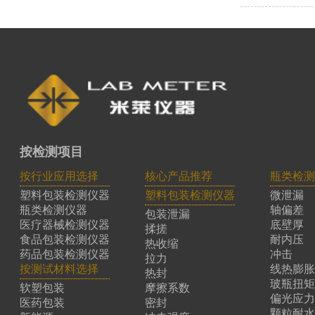
按检测项目
按行业应用选择
核心产品推荐
瓶类检测
塑料包装检测仪器
塑料包装检测仪器
微泄漏
瓶类检测仪器
轴偏差
包装泄漏
医疗器械检测仪器
底壁厚
揉搓
食品包装检测仪器
耐内压
热收缩
药品包装检测仪器
冲击
拉力
按测试材料选择
线热膨胀
热封
玻瓶扭矩
软塑包装
摩擦系数
偏光应力
医药包装
密封
颗粒耐水