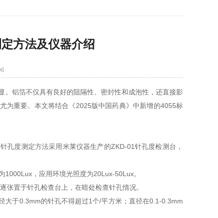
能测定方法及仪器介绍
6
显。铝箔不仅具有良好的阻隔性、密封性和成泡性，还直接影
重要。本文将结合《2025版中国药典》中新增的4055标
孔度测定方法采用米莱仪器生产的ZKD-01针孔度检测台，
00Lux，应用环境光照度为20Lux-50Lux。
片，逐张置于针孔检查台上，在暗处检查针孔情况。
.3mm的针孔不得超过1个/平方米；直径在0.1-0.3mm