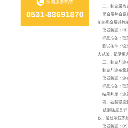
全国服务热线
二、黏合层热
0531-88691870
黏合层热合强度
加热黏合层并施
仪器装置：RFY
样品准备：取药用
测试条件：设定温
力试验，记录更大
三、黏合剂涂
黏合剂涂布量差
仪器装置：涂布
样品准备：取药用
结果判定：涂层
四、破裂强度
破裂强度是评价
仪，通过液压系
仪器装置：BST-