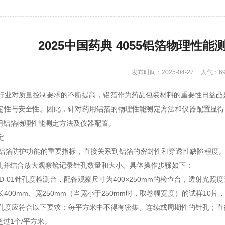
2025中国药典 4055铝箔物理性
发布时间：2025-04-27
人气：69
业对质量控制要求的不断提高，铝箔作为药品包装材料的重要性日益凸
定性与安全性。因此，针对药用铝箔的物理性能测定方法和仪器配置显得尤为
用铝箔物理性能测定方法及仪器配置。
定
箔防护功能的重要指标，直接关系到铝箔的密封性和穿透性缺陷程度。针
孔并结合放大观察镜记录针孔数量和大小。具体操作步骤如下：
01针孔度检测台，配备观察尺寸为400×250mm的检查台，透射光照度为10
00mm、宽250mm（当宽小于250mm时，取卷幅宽度）的试样10
应符合以下要求：每平方米中不得有密集、连续或周期性的针孔；直径大于0
过1个/平方米。