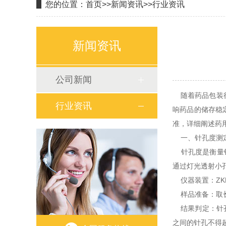
您的位置：
首页
>>
新闻资讯
>>
行业资讯
新闻资讯
公司新闻
随着药品包装行
行业资讯
响药品的储存稳
准，详细阐述药
一、针孔度测
针孔度是衡量铝
通过灯光透射小
仪器装置：ZKD-
样品准备：取长4
结果判定：针孔度
之间的针孔不得超