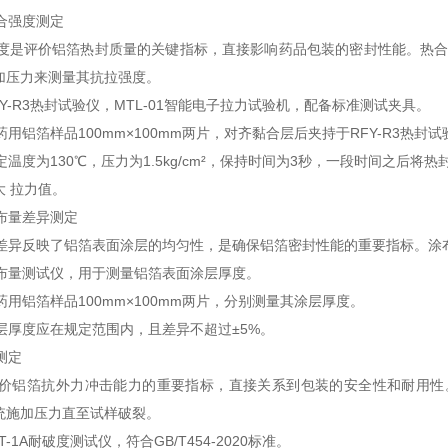
合强度测定
是评价铝箔热封质量的关键指标，直接影响药品包装的密封性能。热合强
加压力来测量其抗拉强度。
-R3热封试验仪，MTL-01智能电子拉力试验机，配备标准测试夹具。
铝箔样品100mm×100mm两片，对齐黏合层后夹持于RFY-R3热封试
度为130℃，压力为1.5kg/cm²，保持时间为3秒，一段时间之后将热
 拉力值。
布量差异测定
异反映了铝箔表面涂层的均匀性，是确保铝箔密封性能的重要指标。涂
量测试仪，用于测量铝箔表面涂层厚度。
铝箔样品100mm×100mm两片，分别测量其涂层厚度。
厚度应在规定范围内，且差异不超过±5%。
测定
铝箔抗外力冲击能力的重要指标，直接关系到包装的安全性和耐用性。破
统施加压力直至试样破裂。
1A耐破度测试仪，符合GB/T454-2020标准。